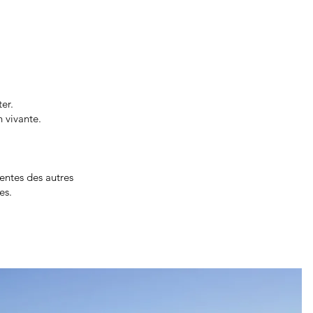
er.
 vivante.
tentes des autres
es.