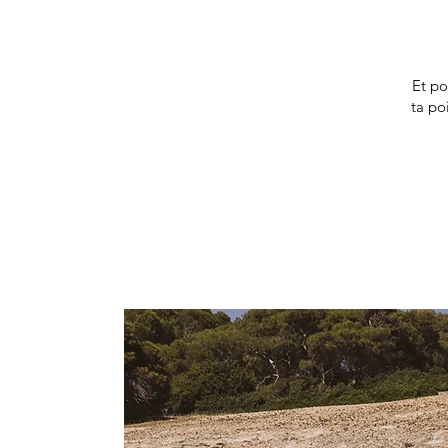
Et po
ta poi