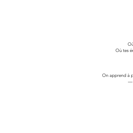
Où
Où tes é
On apprend à per
— 