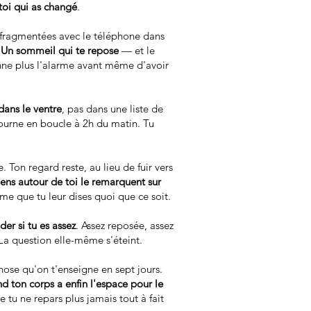
 toi qui as changé
.
s fragmentées avec le téléphone dans
.
Un sommeil qui te repose
— et le
nne plus l'alarme avant même d'avoir
dans le ventre
, pas dans une liste de
tourne en boucle à 2h du matin. Tu
. Ton regard reste, au lieu de fuir vers
ens autour de toi le remarquent sur
 que tu leur dises quoi que ce soit.
er si tu es assez
. Assez reposée, assez
La question elle-même s'éteint.
hose qu'on t'enseigne en sept jours.
nd ton corps a enfin l'espace pour le
 tu ne repars plus jamais tout à fait