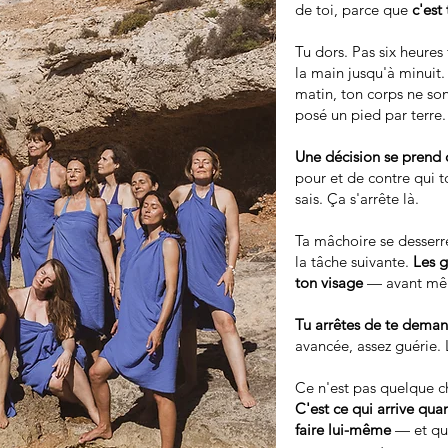
de toi, parce que
c'est
Tu dors. Pas six heure
la main jusqu'à minuit
matin, ton corps ne so
posé un pied par terre.
Une décision se prend 
pour et de contre qui 
sais. Ça s'arrête là.
Ta mâchoire se desserre
la tâche suivante.
Les g
ton visage
— avant même
Tu arrêtes de te demand
avancée, assez guérie. 
Ce n'est pas quelque c
C'est ce qui arrive qua
faire lui-même
— et que