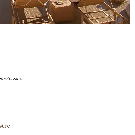
omptuosité..
stre