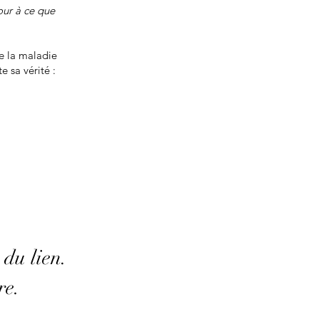
our à ce que
e la maladie
 sa vérité :
 du lien.
re.