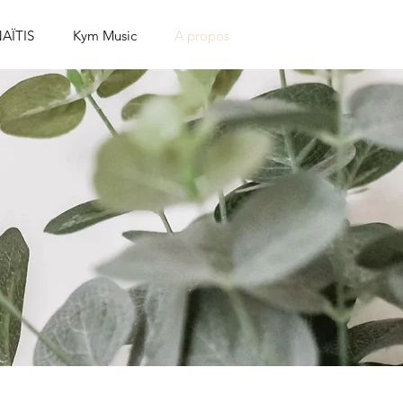
AÏTIS
Kym Music
À propos