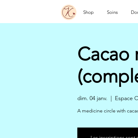
Shop
Soins
Do
Cacao r
(comple
dim. 04 janv.
  |  
Espace O
A medicine circle with cac
Les inscriptions sont 