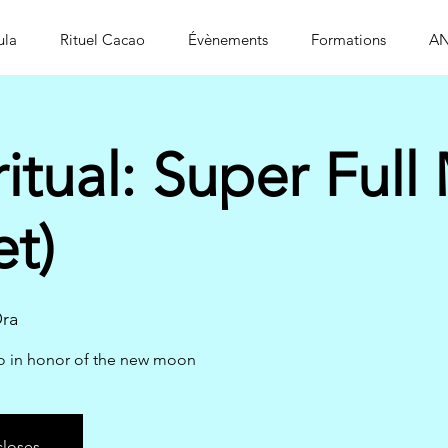
ula
Rituel Cacao
Évènements
Formations
AN
itual: Super Ful
t)
ra
ao in honor of the new moon
closes