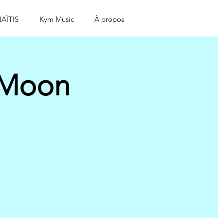
AÏTIS
Kym Music
À propos
l Moon