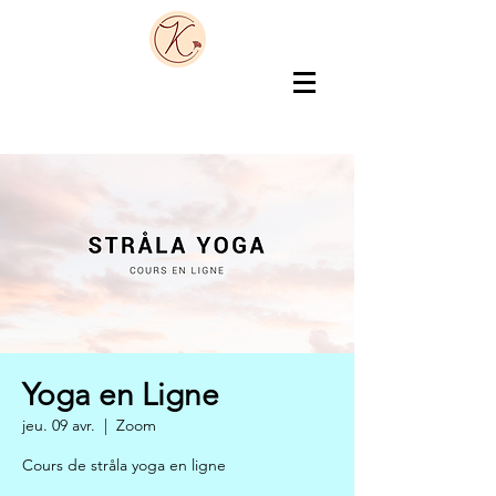
Yoga en Ligne
jeu. 09 avr.
  |  
Zoom
Cours de stråla yoga en ligne