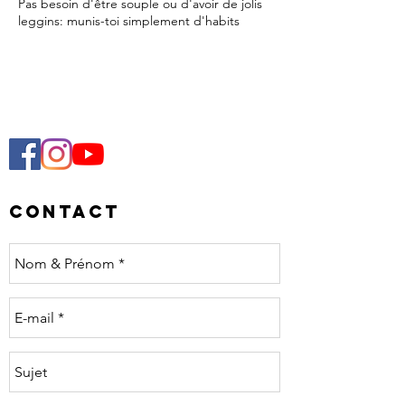
Pas besoin d'être souple ou d'avoir de jolis
leggins: munis-toi simplement d'habits
confortables, un tapis si tu le souhaites, et
prépares toi à te sentir EASY!
Une fois le règlement effectué, vous
recevrez un lien sur zoom pour vous
connecter au cours.
Veillez a avoir le son sur "silencieux" afin que
vous puissiez mettre la musique de votre
choix chez vous.
Contact
Si vous souhaitez avoir accès a mes playlists,
envoyez-moi simplement un message et je
vous enverrais le lien.
15.-CHF par cours
Paiement par twint 076 822 12 22
ou virement: