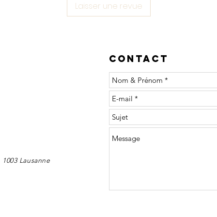
unitaire
Laisser une revue
(plusieu
Chaque e
explicat
Contact
Contena
 1003 Lausanne