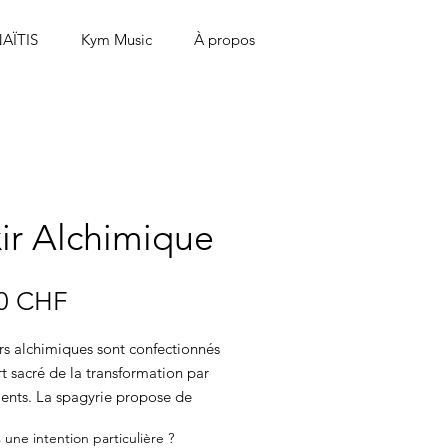
AÏTIS
Kym Music
À propos
xir Alchimique
Prix
0 CHF
irs alchimiques sont confectionnés
rt sacré de la transformation par
ments. La spagyrie propose de
le corps, l’esprit et l’âme de la
 une intention particulière ?
r l’eau, la terre, le feu et l’air. On