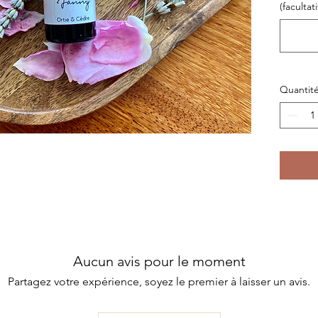
(facultati
obtient 
plantes,
leur tot
Prendre 
Quantit
permet d
et de bé
les plan
cueillet
merveill
qualité 
Votre el
connexio
plantes 
Aucun avis pour le moment
soient s
Partagez votre expérience, soyez le premier à laisser un avis.
Votre el