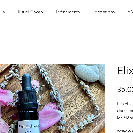
ula
Rituel Cacao
Évènements
Formations
AN
Eli
35,0
Les élix
dans l’a
les élé
purifier 
Avez-vus
plante pa