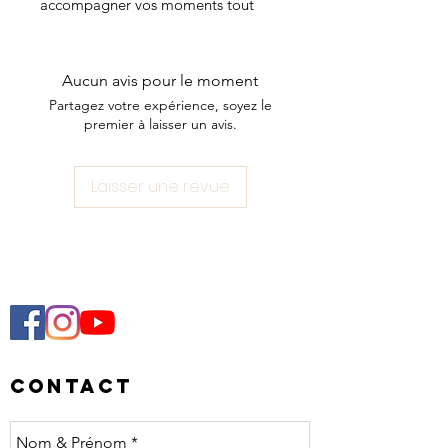
accompagner vos moments tout
doux!
Chaque tasse varie légèrement en
taille dû au travail d’artisanat.
Aucun avis pour le moment
Option couleur beige ou terracotta.
Partagez votre expérience, soyez le
A venir chercher a lausanne
premier à laisser un avis.
uniquement, pas d’envoi possible ♥️
Laisser une revue
Contact