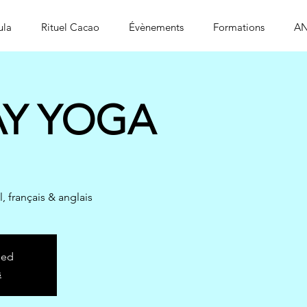
ula
Rituel Cacao
Évènements
Formations
AN
Y YOGA
, français & anglais
sed
s