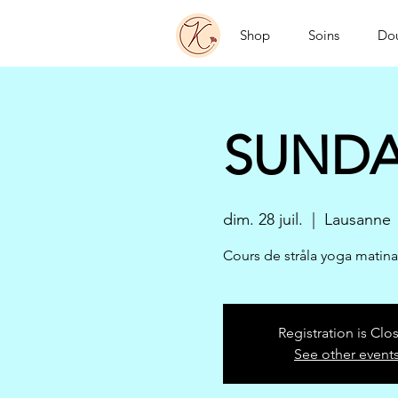
Shop
Soins
Do
SUNDA
dim. 28 juil.
  |  
Lausanne
Cours de stråla yoga matinal
Registration is Clo
See other event