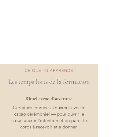
Rituels de cacao sacré chaque journée
Cercles de parole & intégration
émotionnelle
Certification & protocole complet à
emporter
CE QUE TU APPRENDS
Les temps forts de la formation
Rituel cacao d'ouverture
Certaines journées s'ouvrent avec le
cacao cérémoniel — pour ouvrir le
cœur, ancrer l'intention et préparer le
corps à recevoir et à donner.