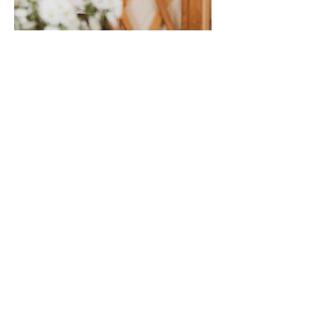
INVESTISSEMENT
Formation Libération
émotionnelle
par le massage du ventre
Rejoindre la formation
1650 .- CHF
Tarif de base
Tarif étudiant / chômage
1450 .- CHF