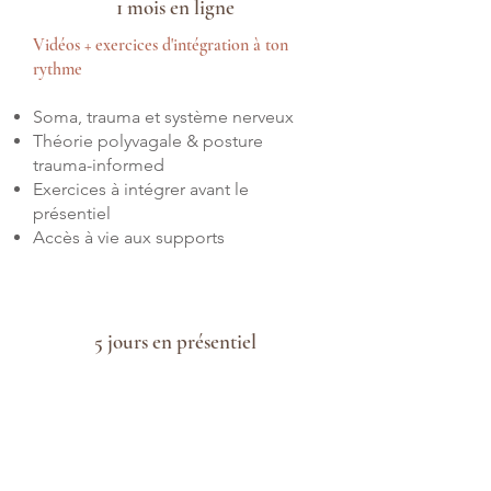
1 mois en ligne
Vidéos + exercices d'intégration à ton
rythme
Soma, trauma et système nerveux
Théorie polyvagale & posture
trauma-informed
Exercices à intégrer avant le
présentiel
Accès à vie aux supports
PHASE 2 · OCTOBRE 2026
5 jours en présentiel
10–11 oct. & 16–17–18 oct. · Espace Ora,
Lausanne
Protocole complet — donner &
recevoir