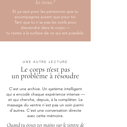
les tissus."
Et ça vaut pour les personnes que tu
accompagnes autant que pour toi.
Tant que tu n'as pas les outils pour
descendre dans le corps —
tu restes à la surface de ce qui est possible.
UNE AUTRE LECTURE
Le corps n'est pas
un problème à résoudre
C'est une archive. Un système intelligent
qui a encodé chaque expérience intense —
et qui cherche, depuis, à la compléter. Le
massage du ventre n'est pas un soin parmi
d'autres. C'est une conversation directe
avec cette mémoire.
Quand tu poses tes mains sur le ventre de